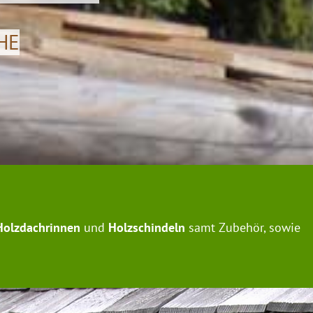
HE
Holzdachrinnen
und
Holzschindeln
samt Zubehör, sowie